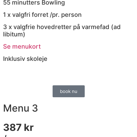
55 minutters Bowling
1 x valgfri forret /pr. person
3 x valgfrie hovedretter på varmefad (ad
libitum)​
Se menukort
Inklusiv skoleje
book nu
Menu 3
387 kr