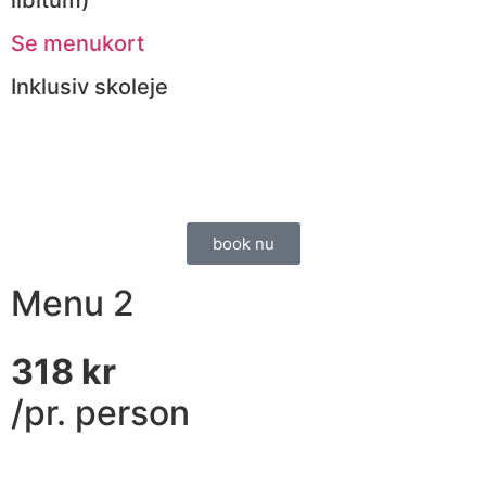
libitum)
Se menukort
Inklusiv skoleje
book nu
Menu 2
318 kr
/pr. person