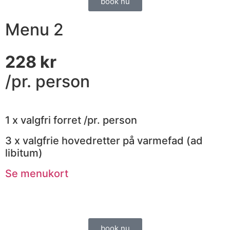
book nu
Menu 2
228 kr
/pr. person
1 x valgfri forret /pr. person
3 x valgfrie hovedretter på varmefad (ad
libitum)​
Se menukort
book nu