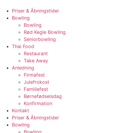
Videre
til
Priser & Åbningstider
indhold
Bowling
Bowling
Rød Kegle Bowling
Seniorbowling
Thai Food
Restaurant
Take Away
Anledning
Firmafest
Julefrokost
Familiefest
Børnefødselsdag
Konfirmation
Kontakt
Priser & Åbningstider
Bowling
Bowling