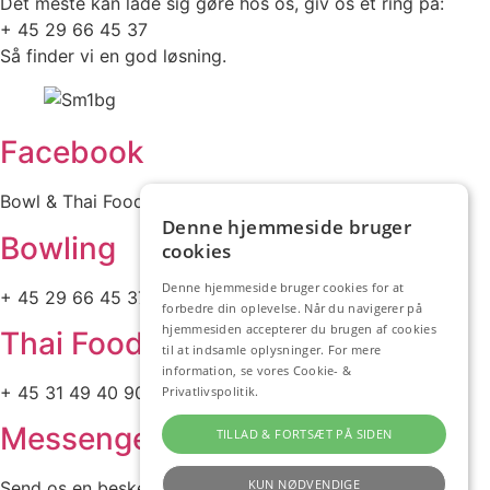
Det meste kan lade sig gøre hos os, giv os et ring på:
+ 45 29 66 45 37
Så finder vi en god løsning.
Facebook
Bowl & Thai Food
Denne hjemmeside bruger
Bowling
cookies
Denne hjemmeside bruger cookies for at
+ 45 29 66 45 37
forbedre din oplevelse. Når du navigerer på
hjemmesiden accepterer du brugen af cookies
Thai Food
til at indsamle oplysninger. For mere
information, se vores
Cookie- &
+ 45 31 49 40 90
Privatlivspolitik.
Messenger
TILLAD & FORTSÆT PÅ SIDEN
KUN NØDVENDIGE
Send os en besked